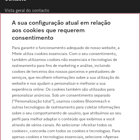
Vista geral do contacto
Distribuição & Serviço de assistência técnica
A sua configuração atual em relação
214 248 425
aos cookies que requerem
consentimento
Chamada para a rede fixa, de acordo com o seu tarifário, em Portugal e em
roaming
Para garantir o funcionamento adequado do nosso website, a
Miele utiliza cookies essenciais. Com o seu consentimento,
também utilizamos cookies não essenciais e tecnologias de
rastreamento para fins de marketing e análise, incluindo
cookies de terceiros dos nossos parceiros e prestadores de
serviços, que recolhem informações sobre a sua utilização do
Pesquisa de distribuidores
website e nos ajudam a personalizar e melhorar a sua
experiência online. Os cookies também são utilizados para
personalizar anúncios. Sob um consentimento separado
("Personalização total"), usamos cookies Bloomreach e
outras tecnologias de rastreamento para coletar informações
sobre o seu comportamento de usuário, que atribuímos ao seu
perfil para melhor adaptar o conteúdo que exibimos a você
através de vários canais. Ao selecionar «Aceitar todos os
Siga a Miele Professional
cookies», concorda com todos os cookies e tecnologias. Para
apenas cookies e tecnologias essenciais, selecione «Apenas