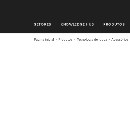
SETORES
KNOWLEDGE HUB
PRODUTOS
SETORES
Página inicial
Produtos
Tecnologia de louça
Acessórios
KNOWLEDGE HUB
PRODUTOS
LOJA
ASSISTÊNCIA TÉCNICA & SUPORTE
CLIENTES PARTICULARES
Pesquisa