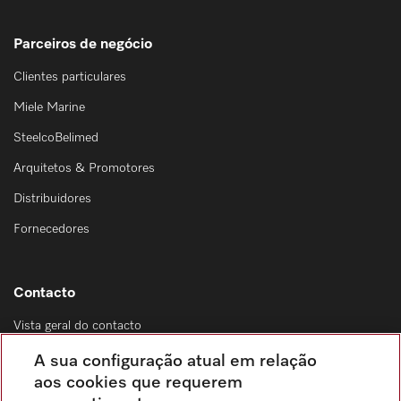
Parceiros de negócio
Clientes particulares
Miele Marine
SteelcoBelimed
Arquitetos & Promotores
Distribuidores
Fornecedores
Contacto
Vista geral do contacto
Distribuição & Serviço de assistência técnica
A sua configuração atual em relação
214 248 425
aos cookies que requerem