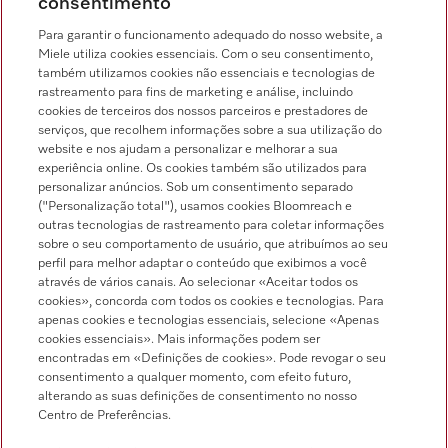
consentimento
Chamada para a rede fixa, de acordo com o seu tarifário, em Portugal e em
roaming
Para garantir o funcionamento adequado do nosso website, a
Miele utiliza cookies essenciais. Com o seu consentimento,
também utilizamos cookies não essenciais e tecnologias de
rastreamento para fins de marketing e análise, incluindo
cookies de terceiros dos nossos parceiros e prestadores de
serviços, que recolhem informações sobre a sua utilização do
Pesquisa de distribuidores
website e nos ajudam a personalizar e melhorar a sua
experiência online. Os cookies também são utilizados para
personalizar anúncios. Sob um consentimento separado
("Personalização total"), usamos cookies Bloomreach e
outras tecnologias de rastreamento para coletar informações
sobre o seu comportamento de usuário, que atribuímos ao seu
perfil para melhor adaptar o conteúdo que exibimos a você
através de vários canais. Ao selecionar «Aceitar todos os
Siga a Miele Professional
cookies», concorda com todos os cookies e tecnologias. Para
apenas cookies e tecnologias essenciais, selecione «Apenas
cookies essenciais». Mais informações podem ser
encontradas em «Definições de cookies». Pode revogar o seu
consentimento a qualquer momento, com efeito futuro,
alterando as suas definições de consentimento no nosso
Proteção de dados
Centro de Preferências.
Condições de utilização