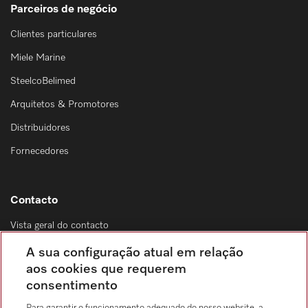
Parceiros de negócio
Clientes particulares
Miele Marine
SteelcoBelimed
Arquitetos & Promotores
Distribuidores
Fornecedores
Contacto
Vista geral do contacto
Distribuição & Serviço de assistência técnica
A sua configuração atual em relação
214 248 425
aos cookies que requerem
consentimento
Chamada para a rede fixa, de acordo com o seu tarifário, em Portugal e em
roaming
Para garantir o funcionamento adequado do nosso website, a