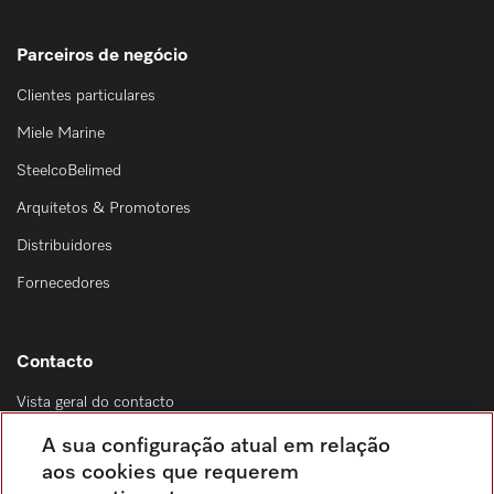
Parceiros de negócio
Clientes particulares
Miele Marine
SteelcoBelimed
Arquitetos & Promotores
Distribuidores
Fornecedores
Contacto
Vista geral do contacto
Distribuição & Serviço de assistência técnica
A sua configuração atual em relação
214 248 425
aos cookies que requerem