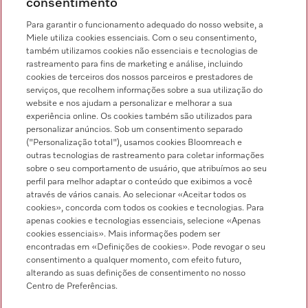
consentimento
Chamada para a rede fixa, de acordo com o seu tarifário, em Portugal e em
roaming
Para garantir o funcionamento adequado do nosso website, a
Miele utiliza cookies essenciais. Com o seu consentimento,
também utilizamos cookies não essenciais e tecnologias de
rastreamento para fins de marketing e análise, incluindo
cookies de terceiros dos nossos parceiros e prestadores de
serviços, que recolhem informações sobre a sua utilização do
Pesquisa de distribuidores
website e nos ajudam a personalizar e melhorar a sua
experiência online. Os cookies também são utilizados para
personalizar anúncios. Sob um consentimento separado
("Personalização total"), usamos cookies Bloomreach e
outras tecnologias de rastreamento para coletar informações
sobre o seu comportamento de usuário, que atribuímos ao seu
perfil para melhor adaptar o conteúdo que exibimos a você
através de vários canais. Ao selecionar «Aceitar todos os
Siga a Miele Professional
cookies», concorda com todos os cookies e tecnologias. Para
apenas cookies e tecnologias essenciais, selecione «Apenas
cookies essenciais». Mais informações podem ser
encontradas em «Definições de cookies». Pode revogar o seu
consentimento a qualquer momento, com efeito futuro,
alterando as suas definições de consentimento no nosso
Proteção de dados
Centro de Preferências.
Condições de utilização