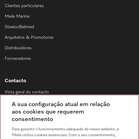
Clientes particulares
Miele Marine
SteelcoBelimed
Arquitetos & Promotores
Distribuidores
Fornecedores
Contacto
Vista geral do contacto
Distribuição & Serviço de assistência técnica
A sua configuração atual em relação
214 248 425
aos cookies que requerem
consentimento
Chamada para a rede fixa, de acordo com o seu tarifário, em Portugal e em
roaming
Para garantir o funcionamento adequado do nosso website, a
Miele utiliza cookies essenciais. Com o seu consentimento,