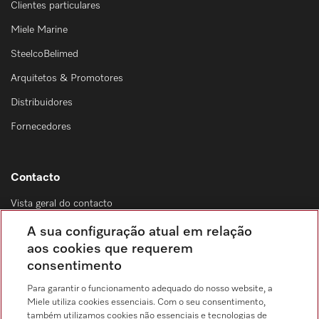
Clientes particulares
Miele Marine
SteelcoBelimed
Arquitetos & Promotores
Distribuidores
Fornecedores
Contacto
Vista geral do contacto
Distribuição & Serviço de assistência técnica
A sua configuração atual em relação
214 248 425
aos cookies que requerem
consentimento
Chamada para a rede fixa, de acordo com o seu tarifário, em Portugal e em
roaming
Para garantir o funcionamento adequado do nosso website, a
Miele utiliza cookies essenciais. Com o seu consentimento,
também utilizamos cookies não essenciais e tecnologias de