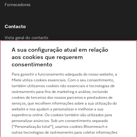
Fornecedores
Contacto
Vista geral do contacto
Distribuição & Serviço de assistência técnica
A sua configuração atual em relação
214 248 425
aos cookies que requerem
consentimento
Chamada para a rede fixa, de acordo com o seu tarifário, em Portugal e em
roaming
Para garantir o funcionamento adequado do nosso website, a
Miele utiliza cookies essenciais. Com o seu consentimento,
também utilizamos cookies não essenciais e tecnologias de
rastreamento para fins de marketing e análise, incluindo
cookies de terceiros dos nossos parceiros e prestadores de
serviços, que recolhem informações sobre a sua utilização do
Pesquisa de distribuidores
website e nos ajudam a personalizar e melhorar a sua
experiência online. Os cookies também são utilizados para
personalizar anúncios. Sob um consentimento separado
("Personalização total"), usamos cookies Bloomreach e
outras tecnologias de rastreamento para coletar informações