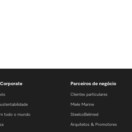
 Corporate
Parceiros de negócio
nós
Clientes particulares
ustentabilidade
Miele Marine
em todo o mundo
SteelcoBelimed
sa
Arquitetos & Promotores