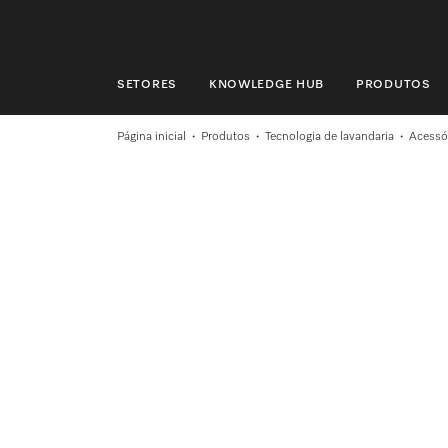
SETORES
KNOWLEDGE HUB
PRODUTOS
SETORES
Página inicial
Produtos
Tecnologia de lavandaria
Acessó
KNOWLEDGE HUB
PRODUTOS
LOJA
ASSISTÊNCIA TÉCNICA & SUPORTE
CLIENTES PARTICULARES
Pesquisa