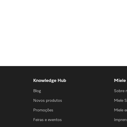
Knowledge Hub
Miele
Blog
Sobre 
Novos produtos
Miele S
Promoções
Miele 
Feiras e eventos
Impren