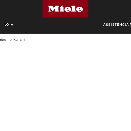
LOJA
ASSISTÊNCIA 
rios
APCL 011