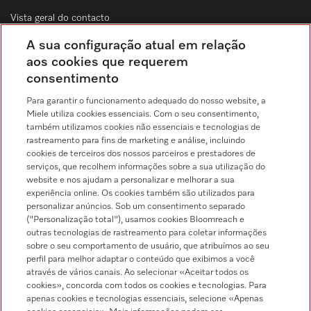
Vista geral do contacto
Distribuição & Serviço de assistência técnica
A sua configuração atual em relação
214 248 425
aos cookies que requerem
consentimento
Chamada para a rede fixa, de acordo com o seu tarifário, em Portugal e em
roaming
Para garantir o funcionamento adequado do nosso website, a
Miele utiliza cookies essenciais. Com o seu consentimento,
também utilizamos cookies não essenciais e tecnologias de
rastreamento para fins de marketing e análise, incluindo
cookies de terceiros dos nossos parceiros e prestadores de
serviços, que recolhem informações sobre a sua utilização do
Pesquisa de distribuidores
website e nos ajudam a personalizar e melhorar a sua
experiência online. Os cookies também são utilizados para
personalizar anúncios. Sob um consentimento separado
("Personalização total"), usamos cookies Bloomreach e
outras tecnologias de rastreamento para coletar informações
sobre o seu comportamento de usuário, que atribuímos ao seu
perfil para melhor adaptar o conteúdo que exibimos a você
através de vários canais. Ao selecionar «Aceitar todos os
Siga a Miele Professional
cookies», concorda com todos os cookies e tecnologias. Para
apenas cookies e tecnologias essenciais, selecione «Apenas