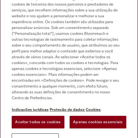
cookies de terceiros dos nossos parceiros e prestadores de
serviços, que recolhem informações sobre a sua utilização do
Pesquisa de distribuidores
website e nos ajudam a personalizar e melhorar a sua
experiência online. Os cookies também são utilizados para
personalizar anúncios. Sob um consentimento separado
("Personalização total"), usamos cookies Bloomreach e
outras tecnologias de rastreamento para coletar informações
sobre o seu comportamento de usuário, que atribuímos ao seu
perfil para melhor adaptar o conteúdo que exibimos a você
através de vários canais. Ao selecionar «Aceitar todos os
Siga a Miele Professional
cookies», concorda com todos os cookies e tecnologias. Para
apenas cookies e tecnologias essenciais, selecione «Apenas
cookies essenciais». Mais informações podem ser
encontradas em «Definições de cookies». Pode revogar o seu
consentimento a qualquer momento, com efeito futuro,
alterando as suas definições de consentimento no nosso
Proteção de dados
Centro de Preferências.
Condições de utilização
Indicações jurídicas
Proteção de dados
Cookies
Aviso legal
Aceitar todos os cookies
Apenas cookies essenciais
Condições gerais
Definições de cookies