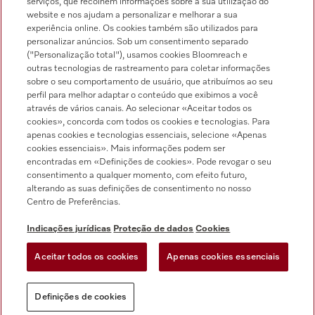
serviços, que recolhem informações sobre a sua utilização do
Pesquisa de distribuidores
website e nos ajudam a personalizar e melhorar a sua
experiência online. Os cookies também são utilizados para
personalizar anúncios. Sob um consentimento separado
("Personalização total"), usamos cookies Bloomreach e
outras tecnologias de rastreamento para coletar informações
sobre o seu comportamento de usuário, que atribuímos ao seu
perfil para melhor adaptar o conteúdo que exibimos a você
através de vários canais. Ao selecionar «Aceitar todos os
Siga a Miele Professional
cookies», concorda com todos os cookies e tecnologias. Para
apenas cookies e tecnologias essenciais, selecione «Apenas
cookies essenciais». Mais informações podem ser
encontradas em «Definições de cookies». Pode revogar o seu
consentimento a qualquer momento, com efeito futuro,
alterando as suas definições de consentimento no nosso
Proteção de dados
Centro de Preferências.
Condições de utilização
Indicações jurídicas
Proteção de dados
Cookies
Aviso legal
Aceitar todos os cookies
Apenas cookies essenciais
Condições gerais
Definições de cookies
Definições de cookies