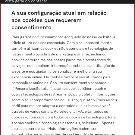
Vista geral do contacto
Distribuição & Serviço de assistência técnica
A sua configuração atual em relação
214 248 425
aos cookies que requerem
consentimento
Chamada para a rede fixa, de acordo com o seu tarifário, em Portugal e em
roaming
Para garantir o funcionamento adequado do nosso website, a
Miele utiliza cookies essenciais. Com o seu consentimento,
também utilizamos cookies não essenciais e tecnologias de
rastreamento para fins de marketing e análise, incluindo
cookies de terceiros dos nossos parceiros e prestadores de
serviços, que recolhem informações sobre a sua utilização do
Pesquisa de distribuidores
website e nos ajudam a personalizar e melhorar a sua
experiência online. Os cookies também são utilizados para
personalizar anúncios. Sob um consentimento separado
("Personalização total"), usamos cookies Bloomreach e
outras tecnologias de rastreamento para coletar informações
sobre o seu comportamento de usuário, que atribuímos ao seu
perfil para melhor adaptar o conteúdo que exibimos a você
através de vários canais. Ao selecionar «Aceitar todos os
Siga a Miele Professional
cookies», concorda com todos os cookies e tecnologias. Para
apenas cookies e tecnologias essenciais, selecione «Apenas
cookies essenciais». Mais informações podem ser
encontradas em «Definições de cookies». Pode revogar o seu