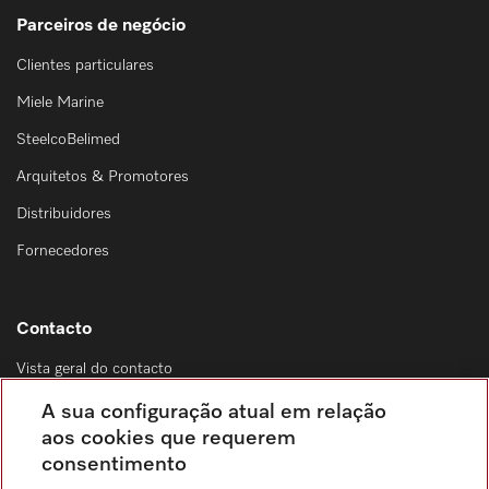
Parceiros de negócio
Clientes particulares
Miele Marine
SteelcoBelimed
Arquitetos & Promotores
Distribuidores
Fornecedores
Contacto
Vista geral do contacto
Distribuição & Serviço de assistência técnica
A sua configuração atual em relação
214 248 425
aos cookies que requerem
consentimento
Chamada para a rede fixa, de acordo com o seu tarifário, em Portugal e em
roaming