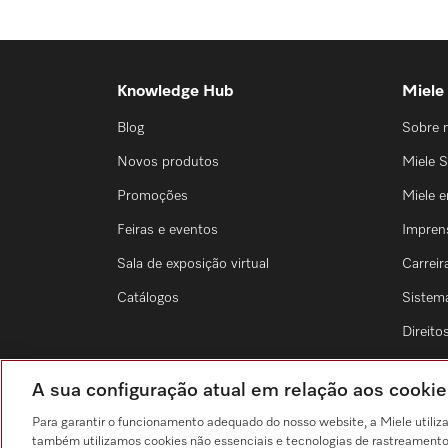
Knowledge Hub
Miele
Blog
Sobre 
Novos produtos
Miele S
Promoções
Miele 
Feiras e eventos
Impren
Sala de exposição virtual
Carreir
Catálogos
Sistem
Direit
A sua configuração atual em relação aos cook
Para garantir o funcionamento adequado do nosso website, a Miele utiliz
também utilizamos cookies não essenciais e tecnologias de rastreamento p