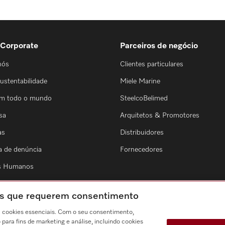
 Corporate
Parceiros de negócio
nós
Clientes particulares
ustentabilidade
Miele Marine
em todo o mundo
SteelcoBelimed
sa
Arquitetos & Promotores
as
Distribuidores
a de denúncia
Fornecedores
os Humanos
ies que requerem consentimento
a cookies essenciais. Com o seu consentimento,
ara fins de marketing e análise, incluindo cookies