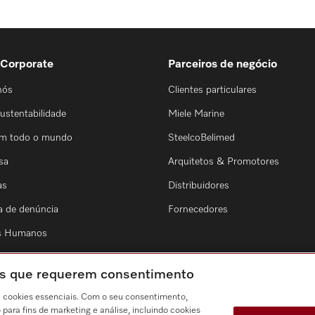
 Corporate
Parceiros de negócio
nós
Clientes particulares
ustentabilidade
Miele Marine
em todo o mundo
SteelcoBelimed
sa
Arquitetos & Promotores
as
Distribuidores
a de denúncia
Fornecedores
os Humanos
ies que requerem consentimento
a cookies essenciais. Com o seu consentimento,
ara fins de marketing e análise, incluindo cookies