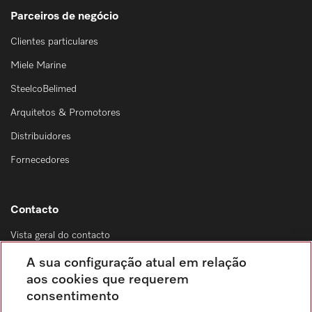
Parceiros de negócio
Clientes particulares
Miele Marine
SteelcoBelimed
Arquitetos & Promotores
Distribuidores
Fornecedores
Contacto
Vista geral do contacto
Distribuição & Serviço de assistência técnica
A sua configuração atual em relação
214 248 425
aos cookies que requerem
consentimento
Chamada para a rede fixa, de acordo com o seu tarifário, em Portugal e em
roaming