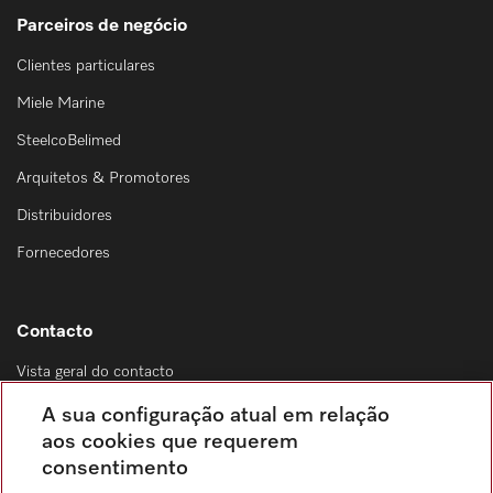
Parceiros de negócio
Clientes particulares
Miele Marine
SteelcoBelimed
Arquitetos & Promotores
Distribuidores
Fornecedores
Contacto
Vista geral do contacto
Distribuição & Serviço de assistência técnica
A sua configuração atual em relação
214 248 425
aos cookies que requerem
consentimento
Chamada para a rede fixa, de acordo com o seu tarifário, em Portugal e em
roaming