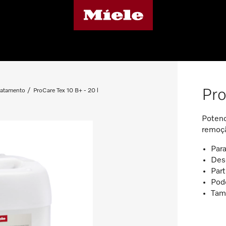
Pro
ratamento
ProCare Tex 10 B+ - 20 l
Potenc
remoçã
Para
Dese
Part
Pode
Tam