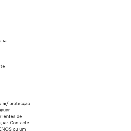
onal
nte
ular/ protecção
guar
 lentes de
aguar. Contacte
ENOS ou um