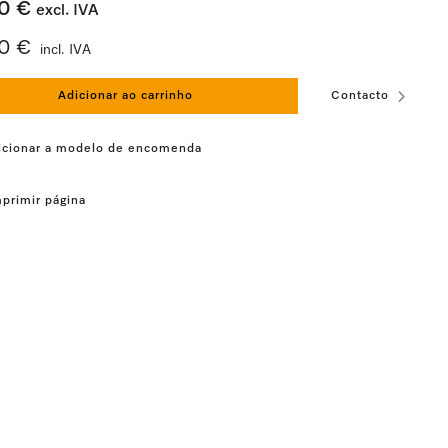
0 €
excl. IVA
70 €
incl. IVA
Adicionar ao carrinho
Contacto
icionar a modelo de encomenda
primir página