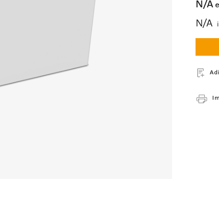
N/A
e
N/A
i
Ad
Im