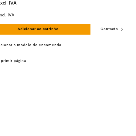
xcl. IVA
ncl. IVA
Adicionar ao carrinho
Contacto
icionar a modelo de encomenda
primir página