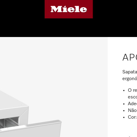
AP
Sapata
ergonó
O r
esc
Ade
Não
Cor: