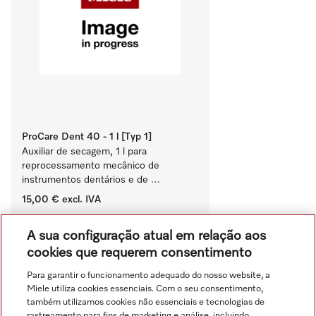
ProCare Dent 40 - 1 l [Typ 1]
Auxiliar de secagem, 1 l para 
reprocessamento mecânico de 
instrumentos dentários e de 
transferência.
15,00 €
excl. IVA
‏‏‎ ‎
A sua configuração atual em relação aos
Comparar
cookies que requerem consentimento
Para garantir o funcionamento adequado do nosso website, a
Miele utiliza cookies essenciais. Com o seu consentimento,
Ver tudo
também utilizamos cookies não essenciais e tecnologias de
rastreamento para fins de marketing e análise, incluindo