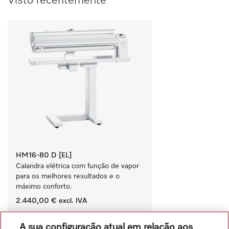
Visto recentemente
HM16-80 D [EL]
Calandra elétrica com função de vapor 
para os melhores resultados e o 
máximo conforto.
2.440,00 €
excl. IVA
‏‏‎ ‎
A sua configuração atual em relação aos
Comparar