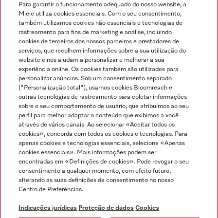
Para garantir o funcionamento adequado do nosso website, a
Miele utiliza cookies essenciais. Com o seu consentimento,
também utilizamos cookies não essenciais e tecnologias de
rastreamento para fins de marketing e análise, incluindo
cookies de terceiros dos nossos parceiros e prestadores de
serviços, que recolhem informações sobre a sua utilização do
Miele no Instagram
Miele no Facebook
Miele no Youtube
website e nos ajudam a personalizar e melhorar a sua
experiência online. Os cookies também são utilizados para
personalizar anúncios. Sob um consentimento separado
("Personalização total"), usamos cookies Bloomreach e
outras tecnologias de rastreamento para coletar informações
sobre o seu comportamento de usuário, que atribuímos ao seu
Indicações jurídicas
perfil para melhor adaptar o conteúdo que exibimos a você
através de vários canais. Ao selecionar «Aceitar todos os
Condições gerais
cookies», concorda com todos os cookies e tecnologias. Para
Proteção de dados
apenas cookies e tecnologias essenciais, selecione «Apenas
cookies essenciais». Mais informações podem ser
Condições de utilização
encontradas em «Definições de cookies». Pode revogar o seu
Livro de reclamações
consentimento a qualquer momento, com efeito futuro,
Canal de Ética
alterando as suas definições de consentimento no nosso
Centro de Preferências.
Declaração de Acessibilidade
Formulário de livre resolução
Indicações jurídicas
Proteção de dados
Cookies