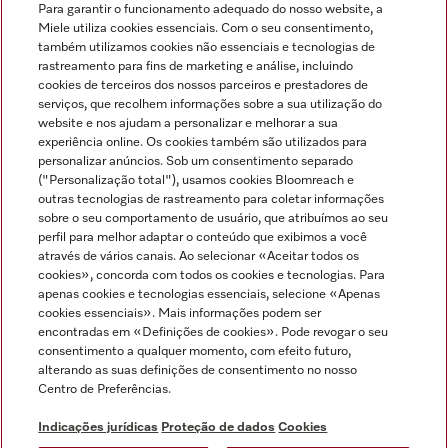
Para garantir o funcionamento adequado do nosso website, a
Miele utiliza cookies essenciais. Com o seu consentimento,
também utilizamos cookies não essenciais e tecnologias de
rastreamento para fins de marketing e análise, incluindo
cookies de terceiros dos nossos parceiros e prestadores de
serviços, que recolhem informações sobre a sua utilização do
Miele no Instagram
Miele no Facebook
Miele no Youtube
website e nos ajudam a personalizar e melhorar a sua
experiência online. Os cookies também são utilizados para
personalizar anúncios. Sob um consentimento separado
("Personalização total"), usamos cookies Bloomreach e
outras tecnologias de rastreamento para coletar informações
sobre o seu comportamento de usuário, que atribuímos ao seu
Indicações jurídicas
perfil para melhor adaptar o conteúdo que exibimos a você
através de vários canais. Ao selecionar «Aceitar todos os
Condições gerais
cookies», concorda com todos os cookies e tecnologias. Para
Proteção de dados
apenas cookies e tecnologias essenciais, selecione «Apenas
cookies essenciais». Mais informações podem ser
Condições de utilização
encontradas em «Definições de cookies». Pode revogar o seu
Livro de reclamações
consentimento a qualquer momento, com efeito futuro,
Canal de Ética
alterando as suas definições de consentimento no nosso
Centro de Preferências.
Declaração de Acessibilidade
Formulário de livre resolução
Indicações jurídicas
Proteção de dados
Cookies