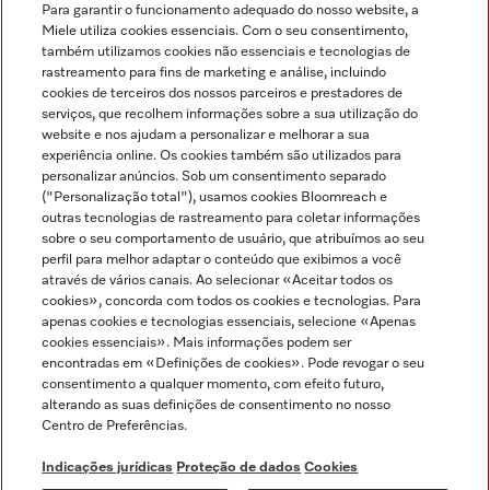
Para garantir o funcionamento adequado do nosso website, a
Miele utiliza cookies essenciais. Com o seu consentimento,
também utilizamos cookies não essenciais e tecnologias de
rastreamento para fins de marketing e análise, incluindo
cookies de terceiros dos nossos parceiros e prestadores de
serviços, que recolhem informações sobre a sua utilização do
Miele no Instagram
Miele no Facebook
Miele no Youtube
website e nos ajudam a personalizar e melhorar a sua
experiência online. Os cookies também são utilizados para
personalizar anúncios. Sob um consentimento separado
("Personalização total"), usamos cookies Bloomreach e
outras tecnologias de rastreamento para coletar informações
sobre o seu comportamento de usuário, que atribuímos ao seu
Indicações jurídicas
perfil para melhor adaptar o conteúdo que exibimos a você
através de vários canais. Ao selecionar «Aceitar todos os
Condições gerais
cookies», concorda com todos os cookies e tecnologias. Para
Proteção de dados
apenas cookies e tecnologias essenciais, selecione «Apenas
cookies essenciais». Mais informações podem ser
Condições de utilização
encontradas em «Definições de cookies». Pode revogar o seu
Livro de reclamações
consentimento a qualquer momento, com efeito futuro,
Canal de Ética
alterando as suas definições de consentimento no nosso
Centro de Preferências.
Declaração de Acessibilidade
Formulário de livre resolução
Indicações jurídicas
Proteção de dados
Cookies