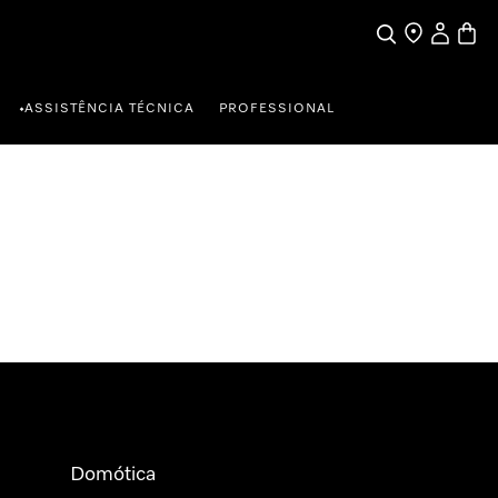
Pesquisa
Encontrar loja
A minha c
Carrin
ASSISTÊNCIA TÉCNICA
PROFESSIONAL
•
Domótica