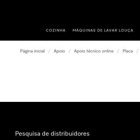
 para o conteúdo
COZINHA
MÁQUINAS DE LAVAR LOUÇA
Página inicial
/
Apoio
/
Apoio técnico online
/
Placa
/
Pesquisa de distribuidores