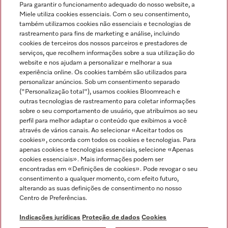
Para garantir o funcionamento adequado do nosso website, a
Miele utiliza cookies essenciais. Com o seu consentimento,
também utilizamos cookies não essenciais e tecnologias de
rastreamento para fins de marketing e análise, incluindo
cookies de terceiros dos nossos parceiros e prestadores de
serviços, que recolhem informações sobre a sua utilização do
Miele no Instagram
Miele no Facebook
Miele no Youtube
website e nos ajudam a personalizar e melhorar a sua
experiência online. Os cookies também são utilizados para
personalizar anúncios. Sob um consentimento separado
("Personalização total"), usamos cookies Bloomreach e
outras tecnologias de rastreamento para coletar informações
sobre o seu comportamento de usuário, que atribuímos ao seu
Indicações jurídicas
perfil para melhor adaptar o conteúdo que exibimos a você
através de vários canais. Ao selecionar «Aceitar todos os
Condições gerais
cookies», concorda com todos os cookies e tecnologias. Para
Proteção de dados
apenas cookies e tecnologias essenciais, selecione «Apenas
cookies essenciais». Mais informações podem ser
Condições de utilização
encontradas em «Definições de cookies». Pode revogar o seu
Livro de reclamações
consentimento a qualquer momento, com efeito futuro,
Canal de Ética
alterando as suas definições de consentimento no nosso
Centro de Preferências.
Declaração de Acessibilidade
Formulário de livre resolução
Indicações jurídicas
Proteção de dados
Cookies