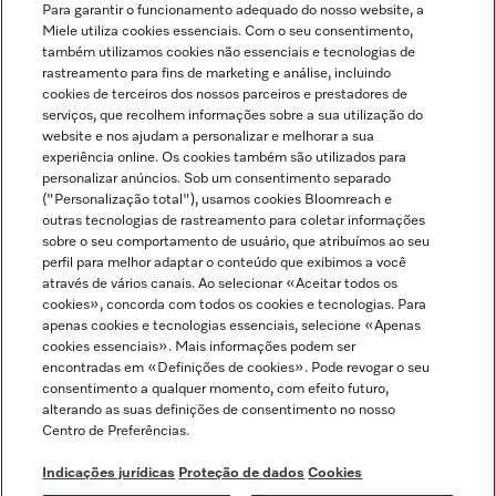
Para garantir o funcionamento adequado do nosso website, a
Miele utiliza cookies essenciais. Com o seu consentimento,
também utilizamos cookies não essenciais e tecnologias de
rastreamento para fins de marketing e análise, incluindo
cookies de terceiros dos nossos parceiros e prestadores de
serviços, que recolhem informações sobre a sua utilização do
Miele no Instagram
Miele no Facebook
Miele no Youtube
website e nos ajudam a personalizar e melhorar a sua
experiência online. Os cookies também são utilizados para
personalizar anúncios. Sob um consentimento separado
("Personalização total"), usamos cookies Bloomreach e
outras tecnologias de rastreamento para coletar informações
sobre o seu comportamento de usuário, que atribuímos ao seu
Indicações jurídicas
perfil para melhor adaptar o conteúdo que exibimos a você
através de vários canais. Ao selecionar «Aceitar todos os
Condições gerais
cookies», concorda com todos os cookies e tecnologias. Para
Proteção de dados
apenas cookies e tecnologias essenciais, selecione «Apenas
cookies essenciais». Mais informações podem ser
Condições de utilização
encontradas em «Definições de cookies». Pode revogar o seu
Livro de reclamações
consentimento a qualquer momento, com efeito futuro,
Canal de Ética
alterando as suas definições de consentimento no nosso
Centro de Preferências.
Declaração de Acessibilidade
Formulário de livre resolução
Indicações jurídicas
Proteção de dados
Cookies