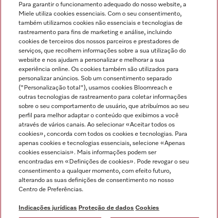
Para garantir o funcionamento adequado do nosso website, a
Miele utiliza cookies essenciais. Com o seu consentimento,
também utilizamos cookies não essenciais e tecnologias de
rastreamento para fins de marketing e análise, incluindo
cookies de terceiros dos nossos parceiros e prestadores de
serviços, que recolhem informações sobre a sua utilização do
Miele no Instagram
Miele no Facebook
Miele no Youtube
website e nos ajudam a personalizar e melhorar a sua
experiência online. Os cookies também são utilizados para
personalizar anúncios. Sob um consentimento separado
("Personalização total"), usamos cookies Bloomreach e
outras tecnologias de rastreamento para coletar informações
sobre o seu comportamento de usuário, que atribuímos ao seu
Indicações jurídicas
perfil para melhor adaptar o conteúdo que exibimos a você
através de vários canais. Ao selecionar «Aceitar todos os
Condições gerais
cookies», concorda com todos os cookies e tecnologias. Para
Proteção de dados
apenas cookies e tecnologias essenciais, selecione «Apenas
cookies essenciais». Mais informações podem ser
Condições de utilização
encontradas em «Definições de cookies». Pode revogar o seu
Livro de reclamações
consentimento a qualquer momento, com efeito futuro,
Canal de Ética
alterando as suas definições de consentimento no nosso
Centro de Preferências.
Declaração de Acessibilidade
Formulário de livre resolução
Indicações jurídicas
Proteção de dados
Cookies