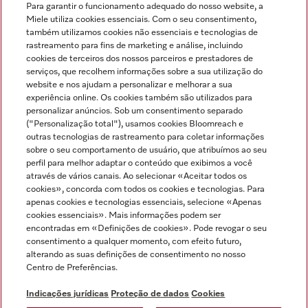
Para garantir o funcionamento adequado do nosso website, a
Miele utiliza cookies essenciais. Com o seu consentimento,
também utilizamos cookies não essenciais e tecnologias de
rastreamento para fins de marketing e análise, incluindo
cookies de terceiros dos nossos parceiros e prestadores de
serviços, que recolhem informações sobre a sua utilização do
Miele no Instagram
Miele no Facebook
Miele no Youtube
website e nos ajudam a personalizar e melhorar a sua
experiência online. Os cookies também são utilizados para
personalizar anúncios. Sob um consentimento separado
("Personalização total"), usamos cookies Bloomreach e
outras tecnologias de rastreamento para coletar informações
sobre o seu comportamento de usuário, que atribuímos ao seu
Indicações jurídicas
perfil para melhor adaptar o conteúdo que exibimos a você
através de vários canais. Ao selecionar «Aceitar todos os
Condições gerais
cookies», concorda com todos os cookies e tecnologias. Para
Proteção de dados
apenas cookies e tecnologias essenciais, selecione «Apenas
cookies essenciais». Mais informações podem ser
Condições de utilização
encontradas em «Definições de cookies». Pode revogar o seu
Livro de reclamações
consentimento a qualquer momento, com efeito futuro,
Canal de Ética
alterando as suas definições de consentimento no nosso
Centro de Preferências.
Declaração de Acessibilidade
Formulário de livre resolução
Indicações jurídicas
Proteção de dados
Cookies