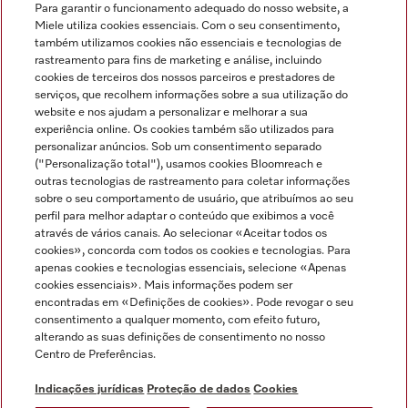
Para garantir o funcionamento adequado do nosso website, a
Miele utiliza cookies essenciais. Com o seu consentimento,
também utilizamos cookies não essenciais e tecnologias de
rastreamento para fins de marketing e análise, incluindo
cookies de terceiros dos nossos parceiros e prestadores de
serviços, que recolhem informações sobre a sua utilização do
Miele no Instagram
Miele no Facebook
Miele no Youtube
website e nos ajudam a personalizar e melhorar a sua
experiência online. Os cookies também são utilizados para
personalizar anúncios. Sob um consentimento separado
("Personalização total"), usamos cookies Bloomreach e
outras tecnologias de rastreamento para coletar informações
sobre o seu comportamento de usuário, que atribuímos ao seu
Indicações jurídicas
perfil para melhor adaptar o conteúdo que exibimos a você
através de vários canais. Ao selecionar «Aceitar todos os
Condições gerais
cookies», concorda com todos os cookies e tecnologias. Para
Proteção de dados
apenas cookies e tecnologias essenciais, selecione «Apenas
cookies essenciais». Mais informações podem ser
Condições de utilização
encontradas em «Definições de cookies». Pode revogar o seu
Livro de reclamações
consentimento a qualquer momento, com efeito futuro,
Canal de Ética
alterando as suas definições de consentimento no nosso
Centro de Preferências.
Declaração de Acessibilidade
Formulário de livre resolução
Indicações jurídicas
Proteção de dados
Cookies