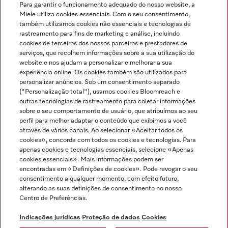
Para garantir o funcionamento adequado do nosso website, a
Miele utiliza cookies essenciais. Com o seu consentimento,
também utilizamos cookies não essenciais e tecnologias de
rastreamento para fins de marketing e análise, incluindo
cookies de terceiros dos nossos parceiros e prestadores de
serviços, que recolhem informações sobre a sua utilização do
Miele no Instagram
Miele no Facebook
Miele no Youtube
website e nos ajudam a personalizar e melhorar a sua
experiência online. Os cookies também são utilizados para
personalizar anúncios. Sob um consentimento separado
("Personalização total"), usamos cookies Bloomreach e
outras tecnologias de rastreamento para coletar informações
sobre o seu comportamento de usuário, que atribuímos ao seu
Indicações jurídicas
perfil para melhor adaptar o conteúdo que exibimos a você
através de vários canais. Ao selecionar «Aceitar todos os
Condições gerais
cookies», concorda com todos os cookies e tecnologias. Para
Proteção de dados
apenas cookies e tecnologias essenciais, selecione «Apenas
cookies essenciais». Mais informações podem ser
Condições de utilização
encontradas em «Definições de cookies». Pode revogar o seu
Livro de reclamações
consentimento a qualquer momento, com efeito futuro,
Canal de Ética
alterando as suas definições de consentimento no nosso
Centro de Preferências.
Declaração de Acessibilidade
Formulário de livre resolução
Indicações jurídicas
Proteção de dados
Cookies