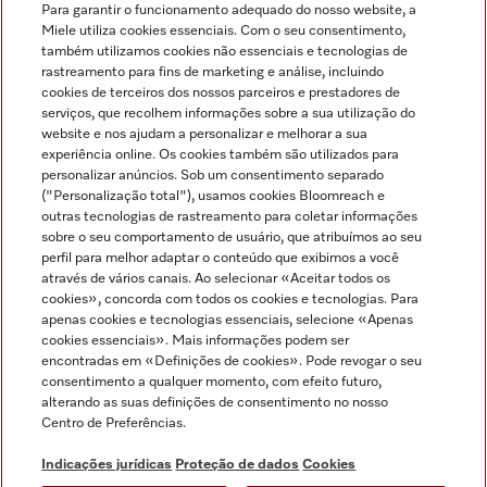
Para garantir o funcionamento adequado do nosso website, a
Miele utiliza cookies essenciais. Com o seu consentimento,
também utilizamos cookies não essenciais e tecnologias de
rastreamento para fins de marketing e análise, incluindo
cookies de terceiros dos nossos parceiros e prestadores de
serviços, que recolhem informações sobre a sua utilização do
Miele no Instagram
Miele no Facebook
Miele no Youtube
website e nos ajudam a personalizar e melhorar a sua
experiência online. Os cookies também são utilizados para
personalizar anúncios. Sob um consentimento separado
("Personalização total"), usamos cookies Bloomreach e
outras tecnologias de rastreamento para coletar informações
sobre o seu comportamento de usuário, que atribuímos ao seu
Indicações jurídicas
perfil para melhor adaptar o conteúdo que exibimos a você
através de vários canais. Ao selecionar «Aceitar todos os
Condições gerais
cookies», concorda com todos os cookies e tecnologias. Para
Proteção de dados
apenas cookies e tecnologias essenciais, selecione «Apenas
cookies essenciais». Mais informações podem ser
Condições de utilização
encontradas em «Definições de cookies». Pode revogar o seu
Livro de reclamações
consentimento a qualquer momento, com efeito futuro,
Canal de Ética
alterando as suas definições de consentimento no nosso
Centro de Preferências.
Declaração de Acessibilidade
Formulário de livre resolução
Indicações jurídicas
Proteção de dados
Cookies