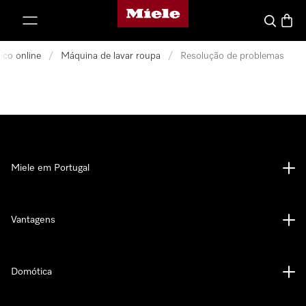
Página principal da Miele
 para o conteúdo
Pesquisa
Carrin
ico online
/
Máquina de lavar roupa
/
Resolução de problemas
Miele em Portugal
Vantagens
Domótica