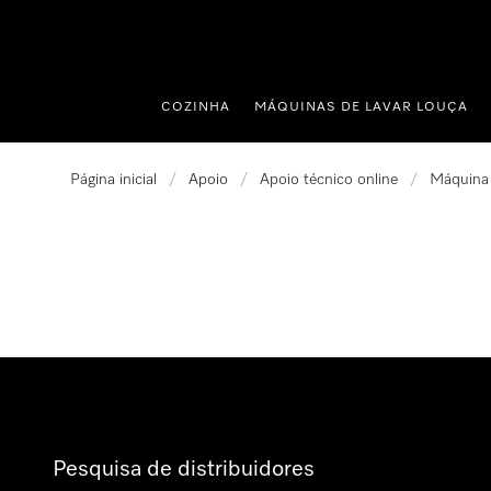
 para o conteúdo
COZINHA
MÁQUINAS DE LAVAR LOUÇA
Página inicial
/
Apoio
/
Apoio técnico online
/
Máquina 
Pesquisa de distribuidores