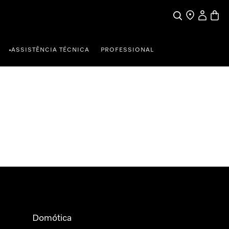
Pesquisa
Encontrar loja
A minha c
Carrin
ASSISTÊNCIA TÉCNICA
PROFESSIONAL
•
Domótica