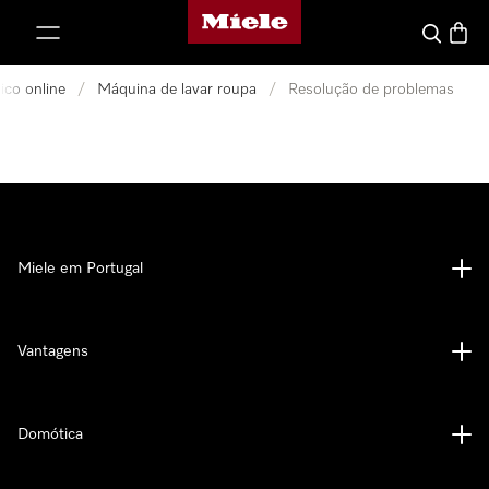
Página principal da Miele
 para o conteúdo
Pesquisa
Carrin
ico online
/
Máquina de lavar roupa
/
Resolução de problemas
Miele em Portugal
Vantagens
Domótica