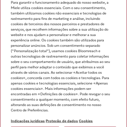
Para garantir o funcionamento adequado do nosso website, a
Miele utiliza cookies essenciais. Com o seu consentimento,
também utilizamos cookies não essenciais e tecnologias de
rastreamento para fins de marketing e análise, incluindo
cookies de terceiros dos nossos parceiros e prestadores de
serviços, que recolhem informações sobre a sua utilização do
Miele no Instagram
Miele no Facebook
Miele no Youtube
website e nos ajudam a personalizar e melhorar a sua
experiência online. Os cookies também são utilizados para
personalizar anúncios. Sob um consentimento separado
("Personalização total"), usamos cookies Bloomreach e
outras tecnologias de rastreamento para coletar informações
sobre o seu comportamento de usuário, que atribuímos ao seu
Indicações jurídicas
perfil para melhor adaptar o conteúdo que exibimos a você
através de vários canais. Ao selecionar «Aceitar todos os
Condições gerais
cookies», concorda com todos os cookies e tecnologias. Para
Proteção de dados
apenas cookies e tecnologias essenciais, selecione «Apenas
cookies essenciais». Mais informações podem ser
Condições de utilização
encontradas em «Definições de cookies». Pode revogar o seu
Livro de reclamações
consentimento a qualquer momento, com efeito futuro,
Canal de Ética
alterando as suas definições de consentimento no nosso
Centro de Preferências.
Declaração de Acessibilidade
Formulário de livre resolução
Indicações jurídicas
Proteção de dados
Cookies