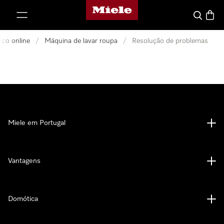
Página principal da Miele
 para o conteúdo
Pesquisa
Carrin
ico online
/
Máquina de lavar roupa
/
Resolução de problemas
Miele em Portugal
Vantagens
Domótica