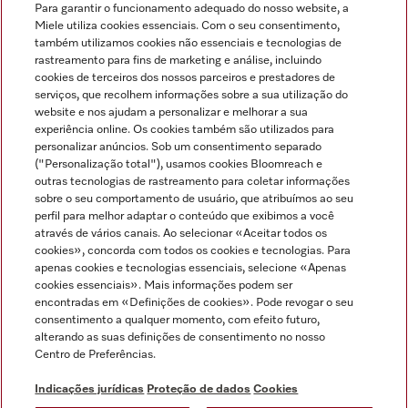
Para garantir o funcionamento adequado do nosso website, a
Miele utiliza cookies essenciais. Com o seu consentimento,
também utilizamos cookies não essenciais e tecnologias de
rastreamento para fins de marketing e análise, incluindo
cookies de terceiros dos nossos parceiros e prestadores de
serviços, que recolhem informações sobre a sua utilização do
Miele no Instagram
Miele no Facebook
Miele no Youtube
website e nos ajudam a personalizar e melhorar a sua
experiência online. Os cookies também são utilizados para
personalizar anúncios. Sob um consentimento separado
("Personalização total"), usamos cookies Bloomreach e
outras tecnologias de rastreamento para coletar informações
sobre o seu comportamento de usuário, que atribuímos ao seu
Indicações jurídicas
perfil para melhor adaptar o conteúdo que exibimos a você
através de vários canais. Ao selecionar «Aceitar todos os
Condições gerais
cookies», concorda com todos os cookies e tecnologias. Para
Proteção de dados
apenas cookies e tecnologias essenciais, selecione «Apenas
cookies essenciais». Mais informações podem ser
Condições de utilização
encontradas em «Definições de cookies». Pode revogar o seu
Livro de reclamações
consentimento a qualquer momento, com efeito futuro,
Canal de Ética
alterando as suas definições de consentimento no nosso
Centro de Preferências.
Declaração de Acessibilidade
Formulário de livre resolução
Indicações jurídicas
Proteção de dados
Cookies