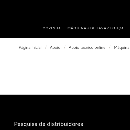
 para o conteúdo
COZINHA
MÁQUINAS DE LAVAR LOUÇA
Página inicial
/
Apoio
/
Apoio técnico online
/
Máquina 
Pesquisa de distribuidores