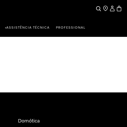
Pesquisa
Encontrar loja
A minha c
Carrin
ASSISTÊNCIA TÉCNICA
PROFESSIONAL
•
Domótica