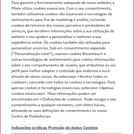
Para garantir o funcionamento adequado do nosso website, a
Miele utiliza cookies essenciais. Com o seu consentimento,
também utilizamos cookies não essenciais e tecnologias de
rastreamento para fins de marketing e análise, incluindo
cookies de terceiros dos nossos parceiros e prestadores de
serviços, que recolhem informações sobre a sua utilização do
Miele no Instagram
Miele no Facebook
Miele no Youtube
website e nos ajudam a personalizar e melhorar a sua
experiência online. Os cookies também são utilizados para
personalizar anúncios. Sob um consentimento separado
("Personalização total"), usamos cookies Bloomreach e
outras tecnologias de rastreamento para coletar informações
sobre o seu comportamento de usuário, que atribuímos ao seu
Indicações jurídicas
perfil para melhor adaptar o conteúdo que exibimos a você
através de vários canais. Ao selecionar «Aceitar todos os
Condições gerais
cookies», concorda com todos os cookies e tecnologias. Para
Proteção de dados
apenas cookies e tecnologias essenciais, selecione «Apenas
cookies essenciais». Mais informações podem ser
Condições de utilização
encontradas em «Definições de cookies». Pode revogar o seu
Livro de reclamações
consentimento a qualquer momento, com efeito futuro,
Canal de Ética
alterando as suas definições de consentimento no nosso
Centro de Preferências.
Declaração de Acessibilidade
Formulário de livre resolução
Indicações jurídicas
Proteção de dados
Cookies