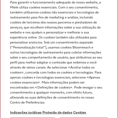
Para garantir o funcionamento adequado do nosso website, a
Miele utiliza cookies essenciais. Com o seu consentimento,
também utilizamos cookies não essenciais e tecnologias de
rastreamento para fins de marketing e análise, incluindo
cookies de terceiros dos nossos parceiros e prestadores de
serviços, que recolhem informações sobre a sua utilização do
Miele no Instagram
Miele no Facebook
Miele no Youtube
website e nos ajudam a personalizar e melhorar a sua
experiência online. Os cookies também são utilizados para
personalizar anúncios. Sob um consentimento separado
("Personalização total"), usamos cookies Bloomreach e
outras tecnologias de rastreamento para coletar informações
sobre o seu comportamento de usuário, que atribuímos ao seu
Indicações jurídicas
perfil para melhor adaptar o conteúdo que exibimos a você
através de vários canais. Ao selecionar «Aceitar todos os
Condições gerais
cookies», concorda com todos os cookies e tecnologias. Para
Proteção de dados
apenas cookies e tecnologias essenciais, selecione «Apenas
cookies essenciais». Mais informações podem ser
Condições de utilização
encontradas em «Definições de cookies». Pode revogar o seu
Livro de reclamações
consentimento a qualquer momento, com efeito futuro,
Canal de Ética
alterando as suas definições de consentimento no nosso
Centro de Preferências.
Declaração de Acessibilidade
Formulário de livre resolução
Indicações jurídicas
Proteção de dados
Cookies