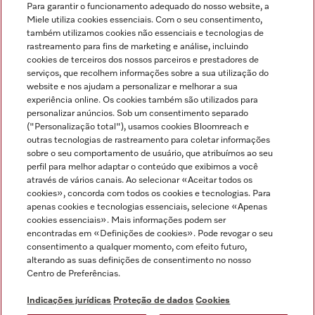
Para garantir o funcionamento adequado do nosso website, a
Miele utiliza cookies essenciais. Com o seu consentimento,
também utilizamos cookies não essenciais e tecnologias de
rastreamento para fins de marketing e análise, incluindo
cookies de terceiros dos nossos parceiros e prestadores de
serviços, que recolhem informações sobre a sua utilização do
Miele no Instagram
Miele no Facebook
Miele no Youtube
website e nos ajudam a personalizar e melhorar a sua
experiência online. Os cookies também são utilizados para
personalizar anúncios. Sob um consentimento separado
("Personalização total"), usamos cookies Bloomreach e
outras tecnologias de rastreamento para coletar informações
sobre o seu comportamento de usuário, que atribuímos ao seu
Indicações jurídicas
perfil para melhor adaptar o conteúdo que exibimos a você
através de vários canais. Ao selecionar «Aceitar todos os
Condições gerais
cookies», concorda com todos os cookies e tecnologias. Para
Proteção de dados
apenas cookies e tecnologias essenciais, selecione «Apenas
cookies essenciais». Mais informações podem ser
Condições de utilização
encontradas em «Definições de cookies». Pode revogar o seu
Livro de reclamações
consentimento a qualquer momento, com efeito futuro,
Canal de Ética
alterando as suas definições de consentimento no nosso
Centro de Preferências.
Declaração de Acessibilidade
Formulário de livre resolução
Indicações jurídicas
Proteção de dados
Cookies