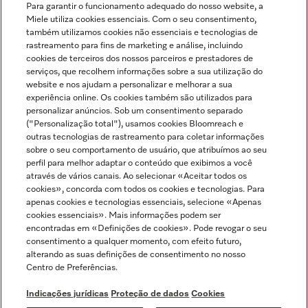
Para garantir o funcionamento adequado do nosso website, a
Miele utiliza cookies essenciais. Com o seu consentimento,
também utilizamos cookies não essenciais e tecnologias de
rastreamento para fins de marketing e análise, incluindo
cookies de terceiros dos nossos parceiros e prestadores de
serviços, que recolhem informações sobre a sua utilização do
Miele no Instagram
Miele no Facebook
Miele no Youtube
website e nos ajudam a personalizar e melhorar a sua
experiência online. Os cookies também são utilizados para
personalizar anúncios. Sob um consentimento separado
("Personalização total"), usamos cookies Bloomreach e
outras tecnologias de rastreamento para coletar informações
sobre o seu comportamento de usuário, que atribuímos ao seu
Indicações jurídicas
perfil para melhor adaptar o conteúdo que exibimos a você
através de vários canais. Ao selecionar «Aceitar todos os
Condições gerais
cookies», concorda com todos os cookies e tecnologias. Para
Proteção de dados
apenas cookies e tecnologias essenciais, selecione «Apenas
cookies essenciais». Mais informações podem ser
Condições de utilização
encontradas em «Definições de cookies». Pode revogar o seu
Livro de reclamações
consentimento a qualquer momento, com efeito futuro,
Canal de Ética
alterando as suas definições de consentimento no nosso
Centro de Preferências.
Declaração de Acessibilidade
Formulário de livre resolução
Indicações jurídicas
Proteção de dados
Cookies