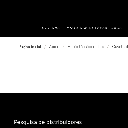
 para o conteúdo
COZINHA
MÁQUINAS DE LAVAR LOUÇA
Página inicial
/
Apoio
/
Apoio técnico online
/
Gaveta d
Pesquisa de distribuidores