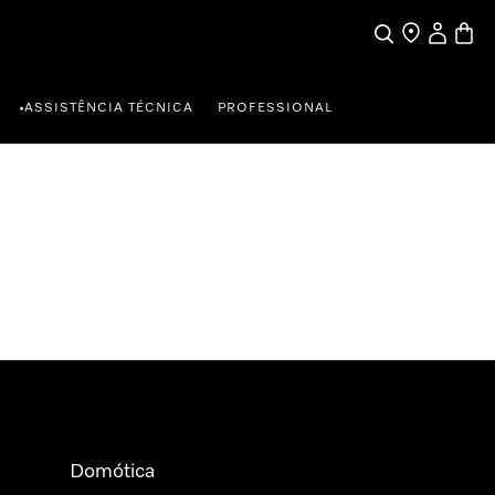
Pesquisa
Encontrar loja
A minha c
Carrin
ASSISTÊNCIA TÉCNICA
PROFESSIONAL
•
Domótica