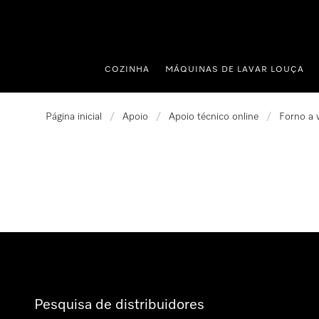
 para o conteúdo
COZINHA
MÁQUINAS DE LAVAR LOUÇA
Página inicial
/
Apoio
/
Apoio técnico online
/
Forno a 
Pesquisa de distribuidores