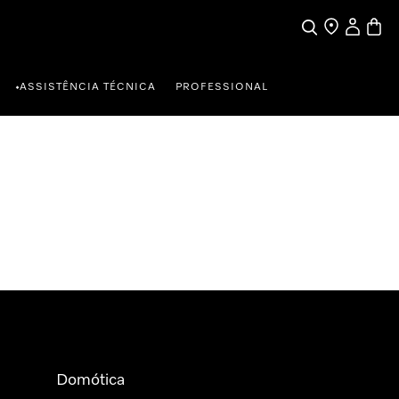
Pesquisa
Encontrar loja
A minha c
Carrin
ASSISTÊNCIA TÉCNICA
PROFESSIONAL
•
Domótica