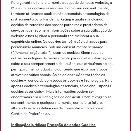
Para garantir o funcionamento adequado do nosso website, a
Miele utiliza cookies essenciais. Com o seu consentimento,
também utilizamos cookies não essenciais e tecnologias de
rastreamento para fins de marketing e análise, incluindo
cookies de terceiros dos nossos parceiros e prestadores de
serviços, que recolhem informações sobre a sua utilização do
Miele no Instagram
Miele no Facebook
Miele no Youtube
website e nos ajudam a personalizar e melhorar a sua
experiência online. Os cookies também são utilizados para
personalizar anúncios. Sob um consentimento separado
("Personalização total"), usamos cookies Bloomreach e
outras tecnologias de rastreamento para coletar informações
sobre o seu comportamento de usuário, que atribuímos ao seu
Indicações jurídicas
perfil para melhor adaptar o conteúdo que exibimos a você
através de vários canais. Ao selecionar «Aceitar todos os
Condições gerais
cookies», concorda com todos os cookies e tecnologias. Para
Proteção de dados
apenas cookies e tecnologias essenciais, selecione «Apenas
cookies essenciais». Mais informações podem ser
Condições de utilização
encontradas em «Definições de cookies». Pode revogar o seu
Livro de reclamações
consentimento a qualquer momento, com efeito futuro,
Canal de Ética
alterando as suas definições de consentimento no nosso
Centro de Preferências.
Declaração de Acessibilidade
Formulário de livre resolução
Indicações jurídicas
Proteção de dados
Cookies