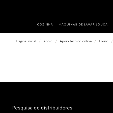
 para o conteúdo
COZINHA
MÁQUINAS DE LAVAR LOUÇA
Página inicial
/
Apoio
/
Apoio técnico online
/
Forno
/
Pesquisa de distribuidores