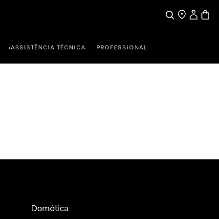
Pesquisa
Encontrar loja
A minha c
Carrin
ASSISTÊNCIA TÉCNICA
PROFESSIONAL
•
Domótica