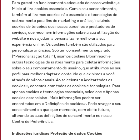
Para garantir o funcionamento adequado do nosso website, a
Miele utiliza cookies essenciais. Com o seu consentimento,
também utilizamos cookies não essenciais e tecnologias de
rastreamento para fins de marketing e análise, incluindo
cookies de terceiros dos nossos parceiros e prestadores de
serviços, que recolhem informações sobre a sua utilização do
Miele no Instagram
Miele no Facebook
Miele no Youtube
website e nos ajudam a personalizar e melhorar a sua
experiência online. Os cookies também são utilizados para
personalizar anúncios. Sob um consentimento separado
("Personalização total"), usamos cookies Bloomreach e
outras tecnologias de rastreamento para coletar informações
sobre o seu comportamento de usuário, que atribuímos ao seu
Indicações jurídicas
perfil para melhor adaptar o conteúdo que exibimos a você
através de vários canais. Ao selecionar «Aceitar todos os
Condições gerais
cookies», concorda com todos os cookies e tecnologias. Para
Proteção de dados
apenas cookies e tecnologias essenciais, selecione «Apenas
cookies essenciais». Mais informações podem ser
Condições de utilização
encontradas em «Definições de cookies». Pode revogar o seu
Livro de reclamações
consentimento a qualquer momento, com efeito futuro,
Canal de Ética
alterando as suas definições de consentimento no nosso
Centro de Preferências.
Declaração de Acessibilidade
Formulário de livre resolução
Indicações jurídicas
Proteção de dados
Cookies