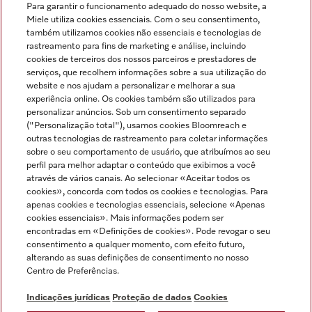
Para garantir o funcionamento adequado do nosso website, a
Miele utiliza cookies essenciais. Com o seu consentimento,
também utilizamos cookies não essenciais e tecnologias de
rastreamento para fins de marketing e análise, incluindo
cookies de terceiros dos nossos parceiros e prestadores de
serviços, que recolhem informações sobre a sua utilização do
Miele no Instagram
Miele no Facebook
Miele no Youtube
website e nos ajudam a personalizar e melhorar a sua
experiência online. Os cookies também são utilizados para
personalizar anúncios. Sob um consentimento separado
("Personalização total"), usamos cookies Bloomreach e
outras tecnologias de rastreamento para coletar informações
sobre o seu comportamento de usuário, que atribuímos ao seu
Indicações jurídicas
perfil para melhor adaptar o conteúdo que exibimos a você
através de vários canais. Ao selecionar «Aceitar todos os
Condições gerais
cookies», concorda com todos os cookies e tecnologias. Para
Proteção de dados
apenas cookies e tecnologias essenciais, selecione «Apenas
cookies essenciais». Mais informações podem ser
Condições de utilização
encontradas em «Definições de cookies». Pode revogar o seu
Livro de reclamações
consentimento a qualquer momento, com efeito futuro,
Canal de Ética
alterando as suas definições de consentimento no nosso
Centro de Preferências.
Declaração de Acessibilidade
Formulário de livre resolução
Indicações jurídicas
Proteção de dados
Cookies