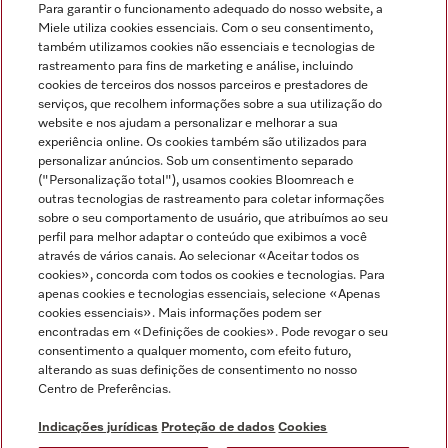
Para garantir o funcionamento adequado do nosso website, a
Miele utiliza cookies essenciais. Com o seu consentimento,
também utilizamos cookies não essenciais e tecnologias de
rastreamento para fins de marketing e análise, incluindo
cookies de terceiros dos nossos parceiros e prestadores de
serviços, que recolhem informações sobre a sua utilização do
Miele no Instagram
Miele no Facebook
Miele no Youtube
website e nos ajudam a personalizar e melhorar a sua
experiência online. Os cookies também são utilizados para
personalizar anúncios. Sob um consentimento separado
("Personalização total"), usamos cookies Bloomreach e
outras tecnologias de rastreamento para coletar informações
sobre o seu comportamento de usuário, que atribuímos ao seu
Indicações jurídicas
perfil para melhor adaptar o conteúdo que exibimos a você
através de vários canais. Ao selecionar «Aceitar todos os
Condições gerais
cookies», concorda com todos os cookies e tecnologias. Para
Proteção de dados
apenas cookies e tecnologias essenciais, selecione «Apenas
cookies essenciais». Mais informações podem ser
Condições de utilização
encontradas em «Definições de cookies». Pode revogar o seu
Livro de reclamações
consentimento a qualquer momento, com efeito futuro,
Canal de Ética
alterando as suas definições de consentimento no nosso
Centro de Preferências.
Declaração de Acessibilidade
Formulário de livre resolução
Indicações jurídicas
Proteção de dados
Cookies