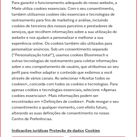
Para garantir o funcionamento adequado do nosso website, a
Miele utiliza cookies essenciais. Com o seu consentimento,
também utilizamos cookies não essenciais e tecnologias de
rastreamento para fins de marketing e análise, incluindo
cookies de terceiros dos nossos parceiros e prestadores de
serviços, que recolhem informações sobre a sua utilização do
Miele no Instagram
Miele no Facebook
Miele no Youtube
website e nos ajudam a personalizar e melhorar a sua
experiência online. Os cookies também são utilizados para
personalizar anúncios. Sob um consentimento separado
("Personalização total"), usamos cookies Bloomreach e
outras tecnologias de rastreamento para coletar informações
sobre o seu comportamento de usuário, que atribuímos ao seu
Indicações jurídicas
perfil para melhor adaptar o conteúdo que exibimos a você
através de vários canais. Ao selecionar «Aceitar todos os
Condições gerais
cookies», concorda com todos os cookies e tecnologias. Para
Proteção de dados
apenas cookies e tecnologias essenciais, selecione «Apenas
cookies essenciais». Mais informações podem ser
Condições de utilização
encontradas em «Definições de cookies». Pode revogar o seu
Livro de reclamações
consentimento a qualquer momento, com efeito futuro,
Canal de Ética
alterando as suas definições de consentimento no nosso
Centro de Preferências.
Declaração de Acessibilidade
Formulário de livre resolução
Indicações jurídicas
Proteção de dados
Cookies