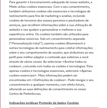
Para garantir o funcionamento adequado do nosso website, a
Miele utiliza cookies essenciais. Com o seu consentimento,
também utilizamos cookies não essenciais e tecnologias de
rastreamento para fins de marketing e análise, incluindo
cookies de terceiros dos nossos parceiros e prestadores de
serviços, que recolhem informações sobre a sua utilização do
Miele no Instagram
Miele no Facebook
Miele no Youtube
website e nos ajudam a personalizar e melhorar a sua
experiência online. Os cookies também são utilizados para
personalizar anúncios. Sob um consentimento separado
("Personalização total"), usamos cookies Bloomreach e
outras tecnologias de rastreamento para coletar informações
sobre o seu comportamento de usuário, que atribuímos ao seu
Indicações jurídicas
perfil para melhor adaptar o conteúdo que exibimos a você
através de vários canais. Ao selecionar «Aceitar todos os
Condições gerais
cookies», concorda com todos os cookies e tecnologias. Para
Proteção de dados
apenas cookies e tecnologias essenciais, selecione «Apenas
cookies essenciais». Mais informações podem ser
Condições de utilização
encontradas em «Definições de cookies». Pode revogar o seu
Livro de reclamações
consentimento a qualquer momento, com efeito futuro,
Canal de Ética
alterando as suas definições de consentimento no nosso
Centro de Preferências.
Declaração de Acessibilidade
Formulário de livre resolução
Indicações jurídicas
Proteção de dados
Cookies